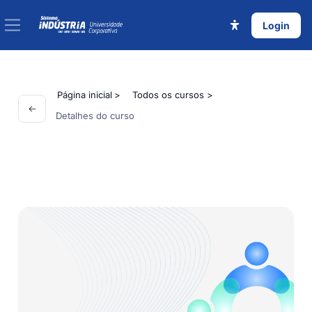
Ir para o conteúdo principal
Login
Painel lateral
Página inicial
Todos os cursos
Detalhes do curso