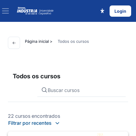
Ir para o conteúdo principal
Login
Painel lateral
Página inicial
Todos os cursos
Todos os cursos
22 cursos encontrados
Filtrar por recentes